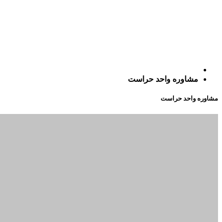
مشاوره واحد حراست
مشاوره واحد حراست
تنظیم شرح وظایف و چک‌لیست‌های تخصصی واحد حراست
همسو نمودن اهداف عملیاتی واحد حراست با اهداف بلندمدت مرکز
خرید
مشاوره در خصوص گزارش وقایع و مشکلات جاری مربوط به دیگر
واحدها
مشاوره درخصوص استفاده ازپرسنل حراست به عنوان
چشم‌وگوش مدیریت مرکزخرید