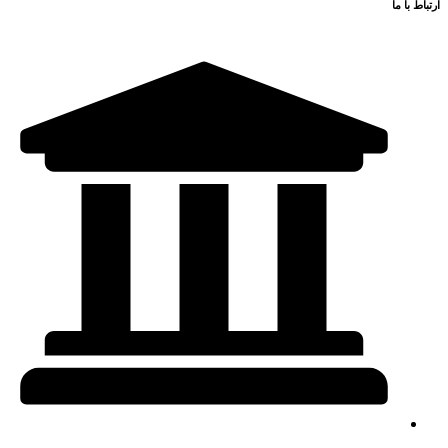
تـهـران، نـیاوران، خیابان باهـنـر، نبـش میـلانـی،
مـجـتـمـع نـیاوران سنـتـر، طبـقه اول، واحـد 112